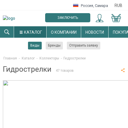
RUB
Россия
,
Самара
ЗАКЛЮЧИТЬ
ОПТОВЫЙ ДОГОВОР
КАТАЛОГ
О КОМПАНИИ
НОВОСТИ
ПОКУП
Виды
Бренды
Отправить заявку
Главная
-
Каталог
-
Коллекторы
-
Гидрострелки
Гидрострелки
47 товаров