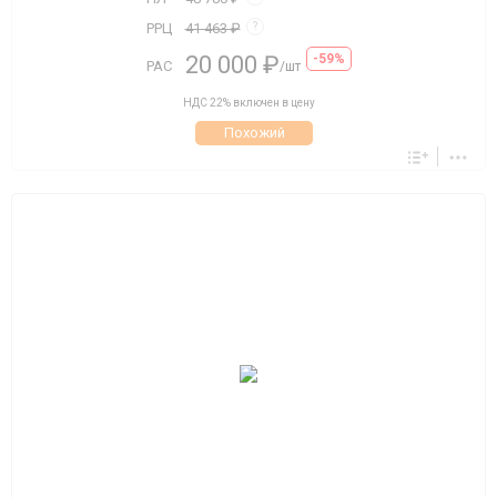
РРЦ
41 463 ₽
?
20 000 ₽
-59%
РАС
/шт
НДС 22% включен в цену
Похожий