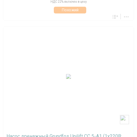
НДС 22% включен в цену
Похожий
Насос дренажный Grundfos Unilift CC 5-A1 (1х220В;