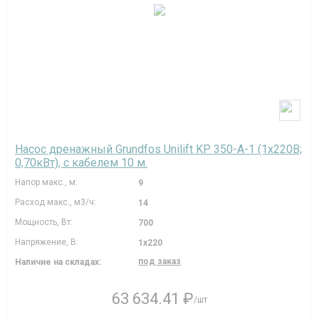
Насос дренажный Grundfos Unilift KP 350-A-1 (1х220В;
0,70кВт), с кабелем 10 м.
Напор макс., м:
9
Расход макс., м3/ч:
14
Мощность, Вт:
700
Напряжение, В:
1х220
под заказ
Наличие на складах:
63 634.41 ₽
/шт