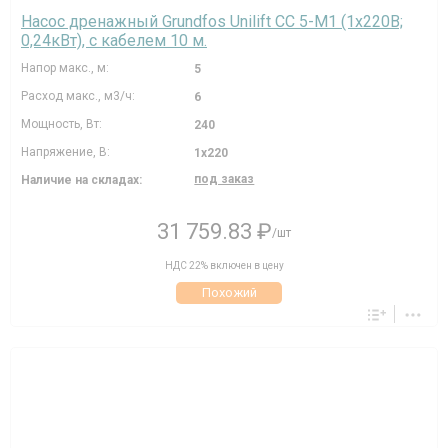
Насос дренажный Grundfos Unilift CC 5-M1 (1х220В;
0,24кВт), с кабелем 10 м.
Напор макс., м:
5
Расход макс., м3/ч:
6
Мощность, Вт:
240
Напряжение, В:
1х220
под заказ
Наличие на складах:
31 759.83 ₽
/шт
НДС 22% включен в цену
Похожий