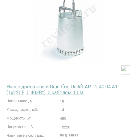
Насос дренажный Grundfos Unilift AP 12.40.04.A1
(1х220В; 0,40кВт), с кабелем 10 м.
Напор макс., м:
10
Расход макс., м3/ч:
14
Мощность, Вт:
400
Напряжение, В:
1х220
под заказ
Наличие на складах: