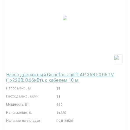
Насос дренажный Grundfos Unilift AP 35B.50.06.1V
(1х220В; 0,66кВт), с кабелем 10 м.
Напор макс., м:
11
Расход макс., м3/ч:
18
Мощность, Вт:
660
Напряжение, В:
1х220
под заказ
Наличие на складах: