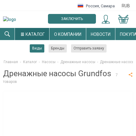
RUB
Россия
,
Самара
ЗАКЛЮЧИТЬ
ОПТОВЫЙ ДОГОВОР
КАТАЛОГ
О КОМПАНИИ
НОВОСТИ
ПОКУП
Виды
Бренды
Отправить заявку
Главная
-
Каталог
-
Насосы
-
Дренажные насосы
-
Дренажные насосы 
Дренажные насосы Grundfos
7
товаров