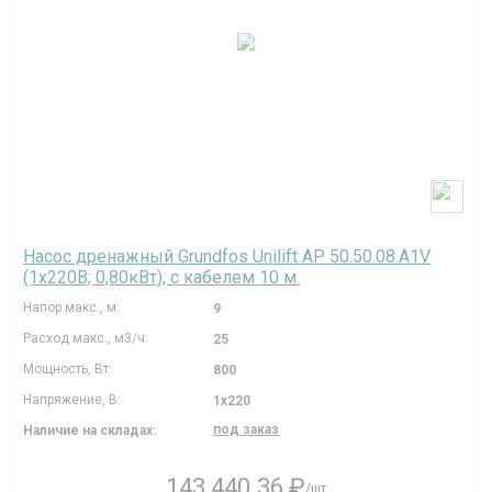
Насос дренажный Grundfos Unilift AP 50.50.08.A1V
(1х220В; 0,80кВт), с кабелем 10 м.
Напор макс., м:
9
Расход макс., м3/ч:
25
Мощность, Вт:
800
Напряжение, В:
1х220
под заказ
Наличие на складах:
143 440.36 ₽
/шт