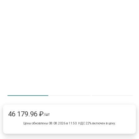
Item 1 of 3
item 0
item 1
item 
46 179.96 ₽
/шт
Цены обновлены 08.08.2026 в 11:50.
НДС 22% включен в цену.