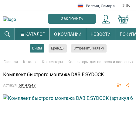
RUB
Россия
,
Самара
ЗАКЛЮЧИТЬ
ОПТОВЫЙ ДОГОВОР
КАТАЛОГ
О КОМПАНИИ
НОВОСТИ
ПОКУП
Виды
Бренды
Отправить заявку
Главная
-
Каталог
-
Коллекторы
-
Коллекторы для насосов и насосных 
Комплект быстрого монтажа DAB E.SYDOCK
Артикул:
60147247