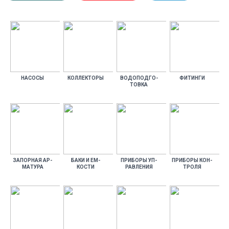
НА­СОСЫ
КОЛ­ЛЕКТО­РЫ
ВО­ДОПОД­ГО­
ФИ­ТИН­ГИ
ТОВ­КА
ЗА­ПОР­НАЯ АР­
БА­КИ И ЕМ­
ПРИ­БОРЫ УП­
ПРИ­БОРЫ КОН­
МА­ТУРА
КОСТИ
РАВЛЕ­НИЯ
ТРО­ЛЯ