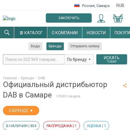
RUB
Россия
,
Самара
ЗАКЛЮЧИТЬ
ОПТОВЫЙ ДОГОВОР
КАТАЛОГ
О КОМПАНИИ
НОВОСТИ
ПОКУП
Виды
Бренды
Отправить заявку
ИСКАТЬ
ТОВАР
Главная
-
Бренды
-
DAB
Официальный дистрибьютор
DAB в Самаре
19930 товаров
О БРЕНДЕ ▼
В НАЛИЧИИ | 834
РАСПРОДАЖА | 1
УЦЕНКА | 1