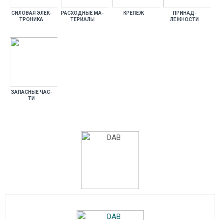
СИ­ЛОВАЯ ЭЛЕК­
РАС­ХОДНЫЕ МА­
КРЕ­ПЕЖ
ПРИ­НАД­
ТРО­НИКА
ТЕРИ­АЛЫ
ЛЕЖНОС­ТИ
ЗА­ПАС­НЫЕ ЧАС­
ТИ