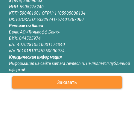
8 (846) 250-90-03
ИНН: 5905275240
КПП: 590401001 ОГРН: 1105905000134
ОКПО/ОКАТО: 63329741/57401367000
Реквизиты банка
Банк: АО «Тинькофф Банк»
БИК: 044525974
р/с: 40702810510001174340
к/с: 30101810145250000974
Юридическая информация
Информация на сайте samara.revitech.ru не является публичной
офертой
Заказать
О КОМПАНИИ
КАТАЛОГ
СЕРТИФИКАТЫ
ОБЪЕКТЫ
ОТЗЫВЫ