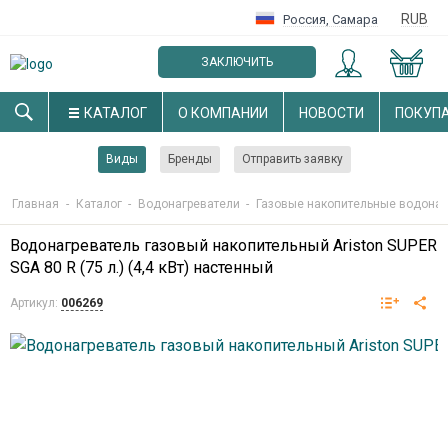
RUB
Россия
,
Самара
ЗАКЛЮЧИТЬ
ОПТОВЫЙ ДОГОВОР
КАТАЛОГ
О КОМПАНИИ
НОВОСТИ
ПОКУП
Виды
Бренды
Отправить заявку
Главная
-
Каталог
-
Водонагреватели
-
Газовые накопительные водонаг
Водонагреватель газовый накопительный Ariston SUPER
SGA 80 R (75 л.) (4,4 кВт) настенный
Артикул:
006269