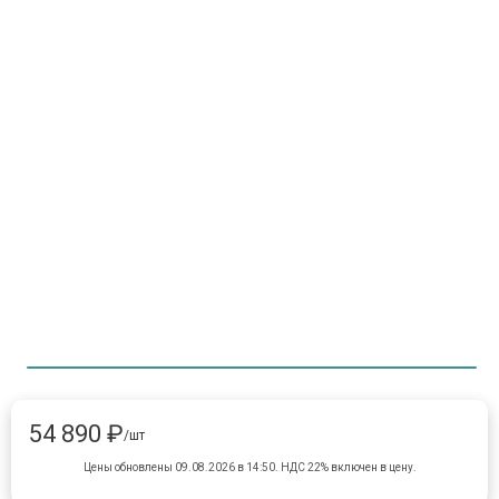
Item 1 of 1
item 
54 890 ₽
/шт
Цены обновлены 09.08.2026 в 14:50.
НДС 22% включен в цену.