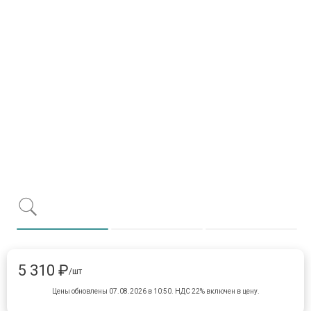
Item 1 of 3
item 0
item 1
item 
5 310 ₽
/шт
Цены обновлены 07.08.2026 в 10:50.
НДС 22% включен в цену.