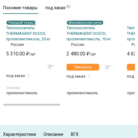
(5)
Похожие товары:
под заказ
Текущий товар
Минимальная цена
Теплоноситель
Теплоноситель
Тепло
THERMAGENT-30 ECO,
THERMAGENT-20 ECO,
THERM
пропиленгликоль, 20 кг
пропиленгликоль, 10 кг
пропи
Россия
Россия
Рос
5 310.00 ₽
2 480.00 ₽
4 63
/шт
/шт
Заказать
З
под заказ
под заказ
под з
?
?
Основа
пропиленгликоль
пропиленгликоль
пропи
Характеристики
Описание
ВГХ