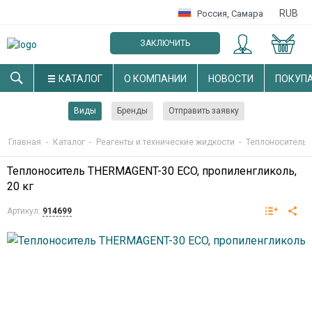
RUB
Россия
,
Самара
ЗАКЛЮЧИТЬ
ОПТОВЫЙ ДОГОВОР
КАТАЛОГ
О КОМПАНИИ
НОВОСТИ
ПОКУП
Виды
Бренды
Отправить заявку
Главная
-
Каталог
-
Реагенты и технические жидкости
-
Теплоноситель 
Теплоноситель THERMAGENT-30 ECO, пропиленгликоль,
20 кг
Артикул:
914699