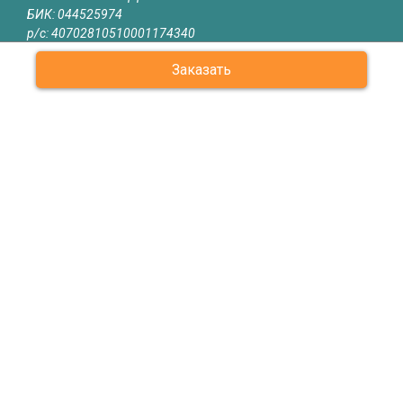
БИК: 044525974
р/с: 40702810510001174340
к/с: 30101810145250000974
Заказать
Юридическая информация
Информация на сайте samara.revitech.ru не является публичной
офертой
О КОМПАНИИ
КАТАЛОГ
СЕРТИФИКАТЫ
ОБЪЕКТЫ
ОТЗЫВЫ
КОНТАКТЫ