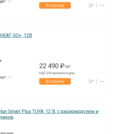
тук*
В корзину
HEAT GO+, 12В
я
22 490 ₽
/шт
НДС 22% включен в цену
ить*
В корзину
n Smart Plus TUYA, 12 В, c радиомодулем и
тчиков
5901000