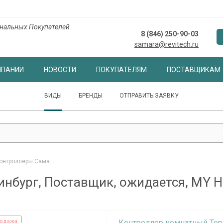
нальных Покупателей
8 (846) 250-90-03
samara@revitech.ru
МПАНИИ
НОВОСТИ
ПОКУПАТЕЛЯМ
ПОСТАВЩИКАМ
ВИДЫ
БРЕНДЫ
ОТПРАВИТЬ ЗАЯВКУ
леры Самара, Екатеринбург, Поставщик, ожидается, MY HEAT, Neptun, Teplocom, Zont
нбург, Поставщик, ожидается, MY HE
одажа
Контроллер комнатный Tepl