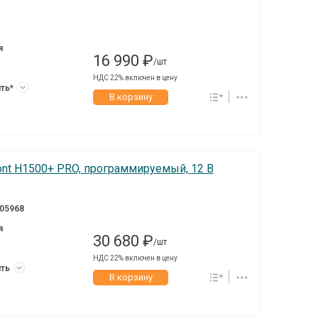
я
16 990 ₽
/шт
НДС 22% включен в цену
ить*
В корзину
ont H1500+ PRO, программируемый, 12 В
05968
я
30 680 ₽
/шт
НДС 22% включен в цену
ить
В корзину