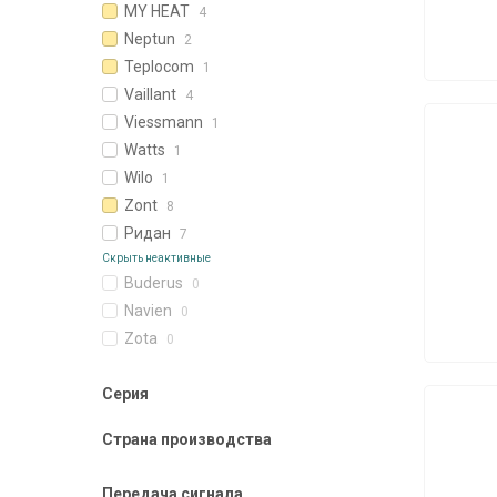
MY HEAT
4
Neptun
2
Teplocom
1
Vaillant
4
Viessmann
1
Watts
1
Wilo
1
Zont
8
Ридан
7
Скрыть неактивные
Buderus
0
Navien
0
Zota
0
Серия
Страна производства
Передача сигнала