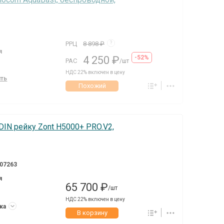
РРЦ
8 898 ₽
?
я
4 250 ₽
-52%
РАС
/шт
НДС 22% включен в цену
ить
Похожий
IN рейку Zont H5000+ PRO.V2,
07263
я
65 700 ₽
/шт
НДС 22% включен в цену
ука
В корзину