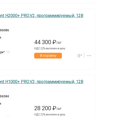
ont H2000+ PRO.V2, программируемый, 12В
06086
я
44 300 ₽
/шт
НДС 22% включен в цену
тук*
В корзину
ont H1000+ PRO.V2, программируемый, 12В
06584
я
28 200 ₽
/шт
НДС 22% включен в цену