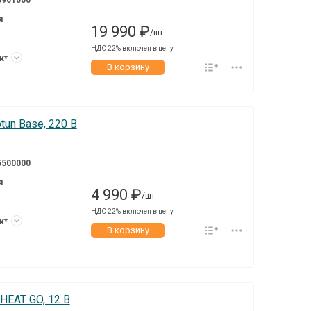
я
19 990 ₽
/шт
НДС 22% включен в цену
ук*
В корзину
un Base, 220 В
5500000
я
4 990 ₽
/шт
НДС 22% включен в цену
ук*
В корзину
EAT GO, 12 В