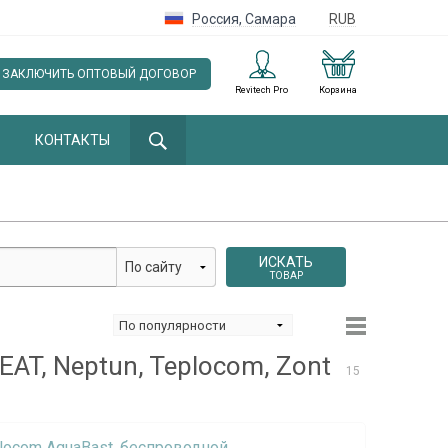
Россия
,
Самара
RUB
ЗАКЛЮЧИТЬ ОПТОВЫЙ ДОГОВОР
Revitech Pro
Корзина
КОНТАКТЫ
ИСКАТЬ
ТОВАР
AT, Neptun, Teplocom, Zont
15
ocom AquaBast, беспроводной,