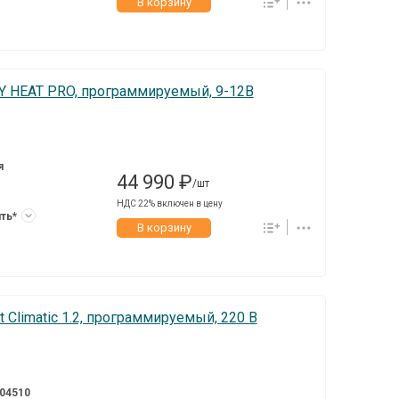
В корзину
Y HEAT PRO, программируемый, 9-12В
я
44 990 ₽
/шт
НДС 22% включен в цену
ить*
В корзину
Climatic 1.2, программируемый, 220 В
04510