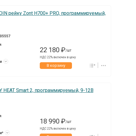
DIN рейку Zont H700+ PRO, программируемый,
05557
я
22 180 ₽
/шт
НДС 22% включен в цену
ки
В корзину
Y HEAT Smart 2, программируемый, 9-12В
я
18 990 ₽
/шт
НДС 22% включен в цену
ки*