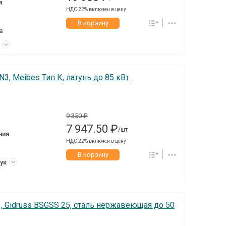
я
НДС 22% включен в цену
В корзину
а
к
N3, Meibes Тип К, латунь до 85 кВт.
9 350 ₽
7 947.50 ₽
/шт
ния
НДС 22% включен в цену
В корзину
тук
3, Gidruss BSGSS 25, сталь нержавеющая до 50