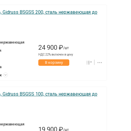
6, Gidruss BSGSS 200, сталь нержавеющая до
 нержавеющая
24 900 ₽
/шт
я
НДС 22% включен в цену
В корзину
а
ук
6, Gidruss BSGSS 100, сталь нержавеющая до
 нержавеющая
19 900 ₽
/шт