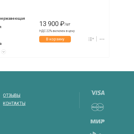
 нержавеющая
13 900 ₽
/шт
я
НДС 22% включен в цену
В корзину
а
к
ОТЗЫВЫ
КОНТАКТЫ