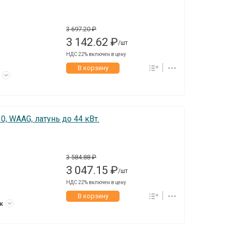
3 697.20 ₽
3 142.62 ₽
/шт
НДС 22% включен в цену
В корзину
к
0, WAAG, латунь до 44 кВт.
3 584.88 ₽
3 047.15 ₽
/шт
НДС 22% включен в цену
В корзину
ук