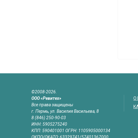
©2008-2026.
ООО «Ревитех»
О
Все права защищены
К
г. Пермь, ул. Василия Васильева, 8
8 (846) 250-90-03
ИНН: 5905275240
КПП: 590401001 ОГРН: 1105905000134
ОКПО/ОКАТО: 63329741/57401367000