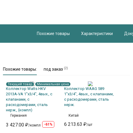
Похожие товары
Характеристики
Док
(2)
Похожие товары:
под заказ
Текущий товар
Минимальная цена
Коллектор Watts HKV
Коллектор WAAG 589
2013A-VA 1"х3/4", 4вых., c
1"х3/4", 4вых., c клапанами,
клапанами, с
с расходомерами, сталь
расходомерами, сталь
нерж.
нерж., (компл)
Германия
Китай
6 213.63 ₽
3 427.00 ₽
-61%
/шт
/компл