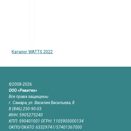
Каталог WATTS 2022
©2008-2026.
ООО «Ревитех»
Все права защищены
г. Самара, ул. Василия Васильева, 8
8 (846) 250-90-03
ИНН: 5905275240
КПП: 590401001 ОГРН: 1105905000134
ОКПО/ОКАТО: 63329741/57401367000