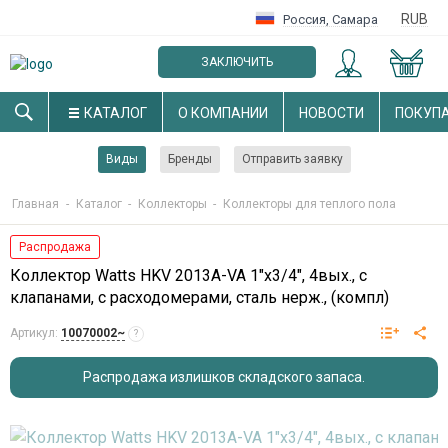
RUB
Россия
,
Самара
ЗАКЛЮЧИТЬ
ОПТОВЫЙ ДОГОВОР
КАТАЛОГ
О КОМПАНИИ
НОВОСТИ
ПОКУП
Виды
Бренды
Отправить заявку
Главная
-
Каталог
-
Коллекторы
-
Коллекторы для теплого пола
Распродажа
Коллектор Watts HKV 2013A-VA 1"х3/4", 4вых., c
клапанами, с расходомерами, сталь нерж., (компл)
Артикул:
10070002~
?
Распродажа излишков складского запаса.