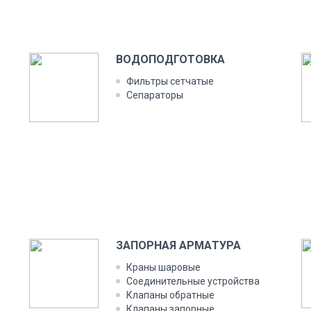
ВО­ДОПОД­ГО­ТОВ­КА
Филь­тры сет­ча­тые
Се­пара­торы
ЗА­ПОР­НАЯ АР­МА­ТУРА
Кра­ны ша­ровые
Со­еди­нитель­ные ус­трой­ства
Кла­паны об­ратные
Кла­паны за­пор­ные