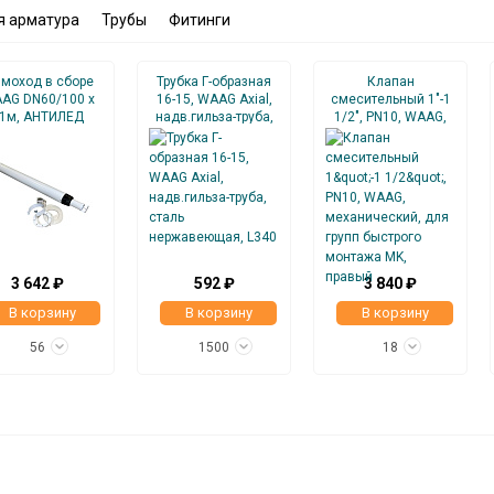
я арматура
Трубы
Фитинги
моход в сборе
Трубка Г-образная
Клапан
AG DN60/100 x
16-15, WAAG Axial,
смесительный 1"-1
1м, АНТИЛЕД
надв.гильза-труба,
1/2", PN10, WAAG,
сталь
механический, для
нержавеющая, L340
групп быстрого
монтажа MK,
правый
3 642 ₽
592 ₽
3 840 ₽
В корзину
В корзину
В корзину
56
1500
18