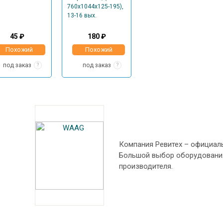
45 ₽
180 ₽
Похожий
Похожий
под заказ
под заказ
?
?
Компания Ревитех – официал
Большой выбор оборудования
производителя.