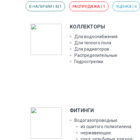
В НАЛИЧИИ | 431
РАСПРОДАЖА | 1
УЦЕНКА | 4
КОЛ­ЛЕКТО­РЫ
Для во­дос­набже­ния
Для теп­ло­го по­ла
Для ра­ди­ато­ров
Рас­пре­дели­тель­ные
Гид­рос­трел­ки
ФИ­ТИН­ГИ
Во­дога­зоп­ро­вод­ные
из сши­того по­ли­эти­лена.
нер­жа­ве­ющих.
со­ед. резь­бо­вые для кол­