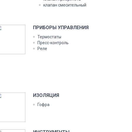
кла­пан сме­ситель­ный
ПРИ­БОРЫ УП­РАВЛЕ­НИЯ
Тер­моста­ты
Пресс-кон­троль
Ре­ле
ИЗО­ЛЯЦИЯ
Гоф­ра