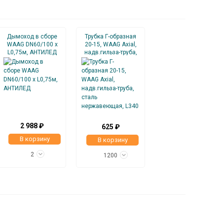
Дымоход в сборе
Трубка Г-образная
WAAG DN60/100 x
20-15, WAAG Axial,
L0,75м, АНТИЛЕД
надв.гильза-труба,
сталь
нержавеющая, L340
2 988 ₽
625 ₽
В корзину
В корзину
2
1200