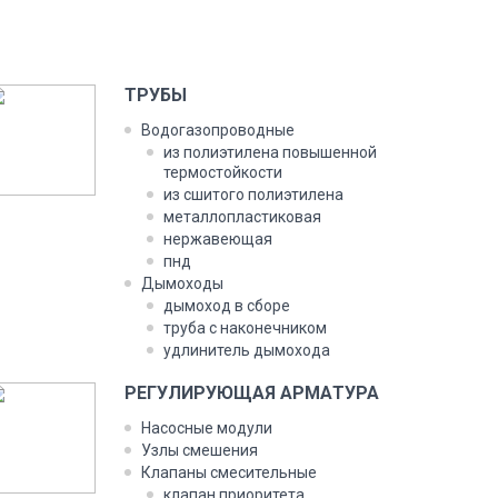
ТРУ­БЫ
Во­дога­зоп­ро­вод­ные
из по­ли­эти­лена по­вышен­ной
тер­мостой­кос­ти
из сши­того по­ли­эти­лена
ме­тал­лоплас­ти­ковая
нер­жа­ве­ющая
пнд
Ды­мохо­ды
ды­моход в сбо­ре
тру­ба с на­конеч­ни­ком
уд­ли­нитель ды­мохо­да
РЕ­ГУЛИ­РУ­ЮЩАЯ АР­МА­ТУРА
На­сос­ные мо­дули
Уз­лы сме­шения
Кла­паны сме­ситель­ные
кла­пан при­ори­тета