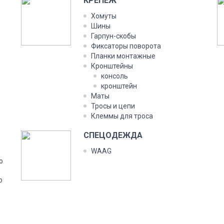
КРЕ­ПЕЖ
Хо­муты
Ши­ны
Гар­пун-ско­бы
Фик­са­торы по­воро­та
План­ки мон­тажные
Крон­штей­ны
кон­соль
крон­штейн
Ма­ты
Тро­сы и це­пи
Клем­мы для тро­са
СПЕ­ЦОДЕЖ­ДА
WAAG
о
о