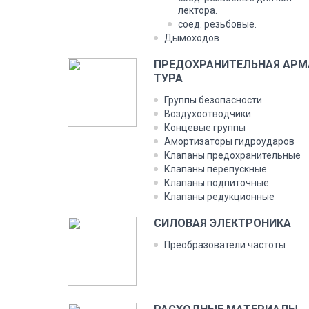
лекто­ра.
со­ед. резь­бо­вые.
Ды­мохо­дов
ПРЕ­ДОХ­РА­НИТЕЛЬ­НАЯ АР­М
ТУРА
Груп­пы бе­зопас­ности
Воз­ду­хо­от­водчи­ки
Кон­це­вые груп­пы
Амор­ти­зато­ры гид­ро­уда­ров
Кла­паны пре­дох­ра­нитель­ные
Кла­паны пе­репус­кные
Кла­паны под­пи­точ­ные
Кла­паны ре­дук­ци­он­ные
СИ­ЛОВАЯ ЭЛЕК­ТРО­НИКА
Пре­об­ра­зова­тели час­то­ты