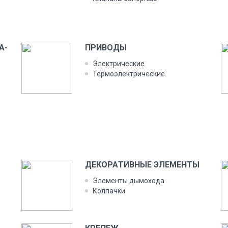
А­
ПРИ­ВОДЫ
Элек­три­чес­кие
Тер­мо­элек­три­чес­кие
ДЕ­КОРА­ТИВ­НЫЕ ЭЛЕ­МЕН­ТЫ
Эле­мен­ты ды­мохо­да
Кол­пачки