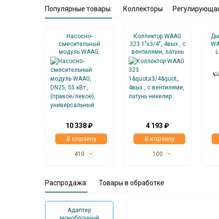
Популярные товары:
Коллекторы
Регулирующа
Насосно-
Коллектор WAAG
Ды
смесительный
323 1"х3/4", 4вых., c
WA
модуль WAAG,
вентилями, латунь
L
DN25, 55 кВт.,
никелир.
(правое/левое),
универсальный
10 338 ₽
4 193 ₽
В корзину
В корзину
410
100
Распродажа:
Товары в обработке
Адаптер
моноблочный