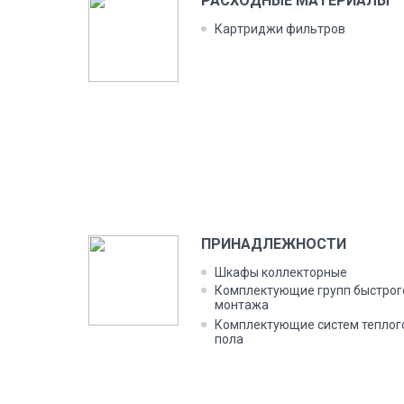
РАС­ХОДНЫЕ МА­ТЕРИ­АЛЫ
Кар­трид­жи филь­тров
ПРИ­НАД­ЛЕЖНОС­ТИ
Шка­фы кол­лектор­ные
Ком­плек­ту­ющие групп быс­тро­г
мон­та­жа
Ком­плек­ту­ющие сис­тем теп­ло­г
по­ла