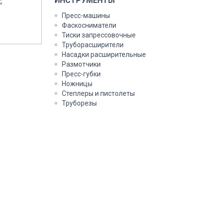
ИНС­ТРУ­МЕН­ТЫ
Пресс-ма­шины
Фас­косни­мате­ли
Тис­ки зап­рессо­воч­ные
Тру­борас­ши­рите­ли
На­сад­ки рас­ши­ритель­ные
Раз­мотчи­ки
Пресс-губ­ки
Нож­ни­цы
Степ­ле­ры и пис­то­леты
Тру­боре­зы