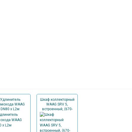
Удлинитель
Шкаф коллекторный
мохода WAAG
WAAG SRV 5,
DN80 x L2м
встроенный, (670-
760x1044x125-195),
13-16 вых.